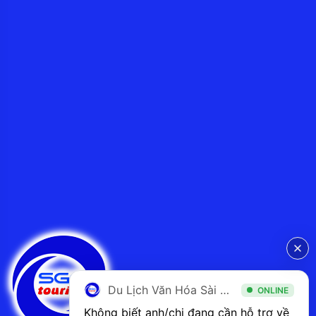
Du Lịch Văn Hóa Sài Gòn
ONLINE
Không biết anh/chị đang cần hỗ trợ về 