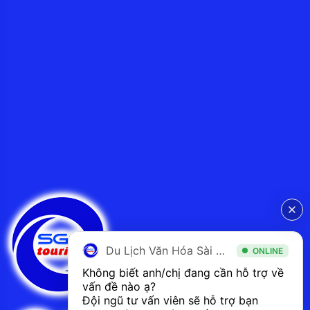
Du Lịch Văn Hóa Sài Gòn
ONLINE
Không biết anh/chị đang cần hỗ trợ về 
vấn đề nào ạ? 
Đội ngũ tư vấn viên sẽ hỗ trợ bạn 