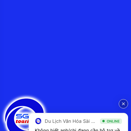
Du Lịch Văn Hóa Sài Gòn
ONLINE
Không biết anh/chị đang cần hỗ trợ về 