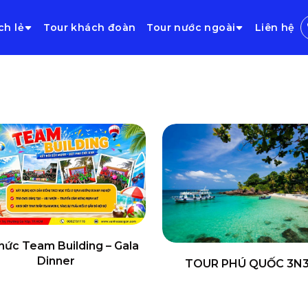
ch lẻ
Tour khách đoàn
Tour nước ngoài
Liên hệ
hức Team Building – Gala
Dinner
TOUR PHÚ QUỐC 3N