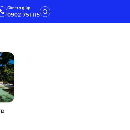
Cần trợ giúp
0902 751 115
3Đ