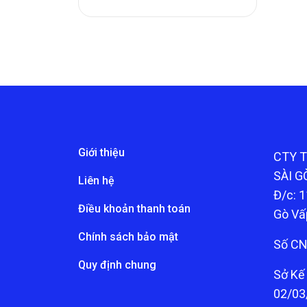
Giới thiệu
CTY 
SÀI G
Liên hệ
Đ/c: 1
Điều khoản thanh toán
Gò Vấ
Chính sách bảo mật
Số CN
Quy định chung
Sở Kế
02/03