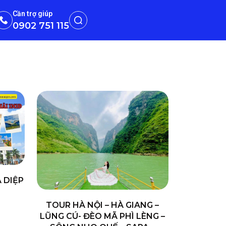
Cần trợ giúp
0902 751 115
 DIỆP
TOUR HÀ NỘI – HÀ GIANG –
LŨNG CÚ- ĐÈO MÃ PHÌ LÈNG –