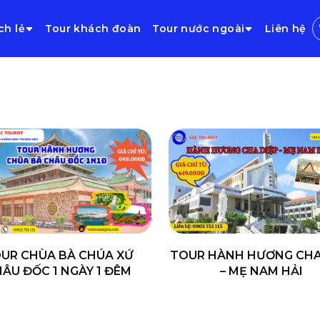
ch lẻ
Tour khách đoàn
Tour nước ngoài
Liên hệ
UR CHÙA BÀ CHÚA XỨ
TOUR HÀNH HƯƠNG CHA
ÂU ĐỐC 1 NGÀY 1 ĐÊM
– MẸ NAM HẢI