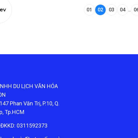
ev
01
02
03
04
...
0
TNHH DU LỊCH VĂN HÓA
ÒN
147 Phan Văn Trị, P.10, Q.
p, Tp.HCM
ĐKKD: 0311592373