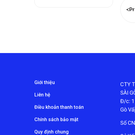
Pr
Giới thiệu
CTY 
SÀI G
Liên hệ
Đ/c: 1
Điều khoản thanh toán
Gò Vấ
Chính sách bảo mật
Số CN
Quy định chung