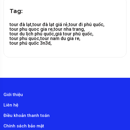
Tag:
tour đà lạt,
tour đà lạt giá rẻ,
tour đi phú quốc,
tour phu quoc gia re,
tour nha trang,
tour du lịch phú quốc,
giá tour phú quốc,
tour phu quoc,
tour nam du gia re,
tour phú quốc 3n3d,
Giới thiệu
Liên hệ
Điều khoản thanh toán
Chính sách bảo mật