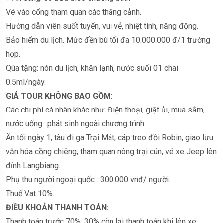
Vé vào cổng tham quan các thắng cảnh.
Hướng dẫn viên suốt tuyến, vui vẻ, nhiệt tình, năng động.
Bảo hiểm du lịch. Mức đền bù tối đa 10.000.000 đ/1 trường
hợp.
Qùa tặng: nón du lịch, khăn lạnh, nước suối 01 chai
0.5ml/ngày.
GIÁ TOUR KHÔNG BAO GỒM:
Các chi phí cá nhân khác như: Điện thoại, giặt ủi, mua sắm,
nước uống…phát sinh ngoài chương trình.
Ăn tối ngày 1, tàu đi ga Trại Mát, cáp treo đồi Robin, giao lưu
văn hóa cồng chiêng, tham quan nông trại cún, vé xe Jeep lên
đỉnh Langbiang.
Phụ thu người ngoại quốc : 300.000 vnđ/ người.
Thuế Vat 10%.
ĐIỀU KHOẢN THANH TOÁN:
Thanh toán trước 70% ,30% còn lại thanh toán khi lên xe.