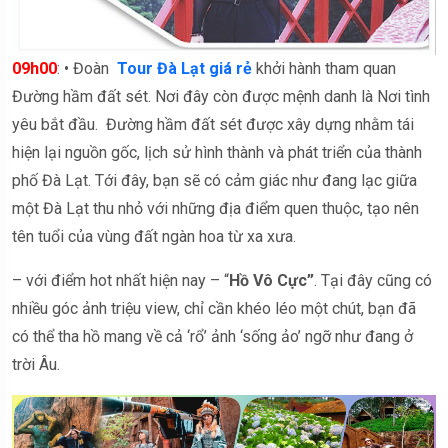
09h00
: • Đoàn
Tour Đà Lạt giá rẻ
khởi hành tham quan
Đường hầm đất sét. Nơi đây còn được mệnh danh là Nơi tình
yêu bắt đầu. Đường hầm đất sét được xây dựng nhằm tái
hiện lại nguồn gốc, lịch sử hình thành và phát triển của thành
phố Đà Lạt. Tới đây, bạn sẽ có cảm giác như đang lạc giữa
một Đà Lạt thu nhỏ với những địa điểm quen thuộc, tạo nên
tên tuổi của vùng đất ngàn hoa từ xa xưa.
– với điểm hot nhất hiện nay – “
Hồ Vô Cực”
. Tại đây cũng có
nhiều góc ảnh triệu view, chỉ cần khéo léo một chút, bạn đã
có thể tha hồ mang về cả ‘rổ’ ảnh ‘sống ảo’ ngỡ như đang ở
trời Âu.