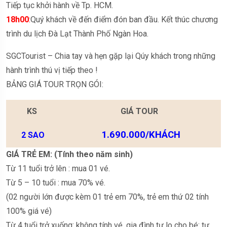
Tiếp tục khởi hành về Tp. HCM.
18h00
:
Quý khách về đến điểm đón ban đầu. Kết thúc chương
trình du lịch Đà Lạt Thành Phố Ngàn Hoa.
SGCTourist – Chia tay và hẹn gặp lại Qúy khách trong những
hành trình thú vị tiếp theo !
BẢNG GIÁ TOUR TRỌN GÓI:
KS
GIÁ TOUR
1.690.000/KHÁCH
2 SAO
GIÁ TRẺ EM: (Tính theo năm sinh)
Từ 11 tuổi trở lên : mua 01 vé.
Từ 5 – 10 tuổi : mua 70% vé.
(02 người lớn được kèm 01 trẻ em 70%, trẻ em thứ 02 tính
100% giá vé)
Từ 4 tuổi trở xuống: không tính vé, gia đình tự lo cho bé: tự