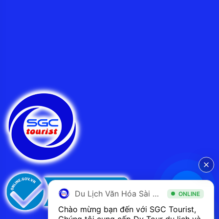
Du Lịch Văn Hóa Sài Gòn
ONLINE
Chào mừng bạn đến với SGC Tourist, 