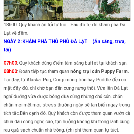
18h00: Quý khách ăn tối tự túc. Sau đó tự do khám phá Đà
Lạt về đêm.
NGÀY 2 :KHÁM PHÁ THỦ PHỦ ĐÀ LẠT (Ăn sáng, trưa,
tối)
07h00
: Quý khách dùng điểm tâm sáng buffet tại khách sạn.
08h00
: Đoàn tiếp tục tham quan
nông trại cún Puppy Farm.
Tại đây, từ Alaska, Pug, Corgi mông tròn hay Puddle đều có
mặt đầy đủ, chỉ chờ bạn đến cưng nựng thôi. Vừa lên Đà Lạt
nghĩ dưỡng vừa được bông đùa cùng những chú cún, chắn
chắn mọi mệt mỏi, stress thường ngày sẽ tan biến ngay trong
tích tắc.Bên cạnh đó, Quý khách còn được tham quan vườn cà
chua dâu công nghệ cao, tận hưởng không khí trong lành cùng
rau quả sạch chuẩn nhà trồng. (chi phí tham quan tự túc).