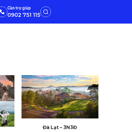
Cần trợ giúp
0902 751 115
Đà Lạt – 3N3Đ