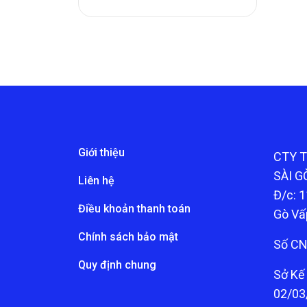
Giới thiệu
CTY 
SÀI G
Liên hệ
Đ/c: 1
Điều khoản thanh toán
Gò Vấ
Chính sách bảo mật
Số CN
Quy định chung
Sở Kế
02/03