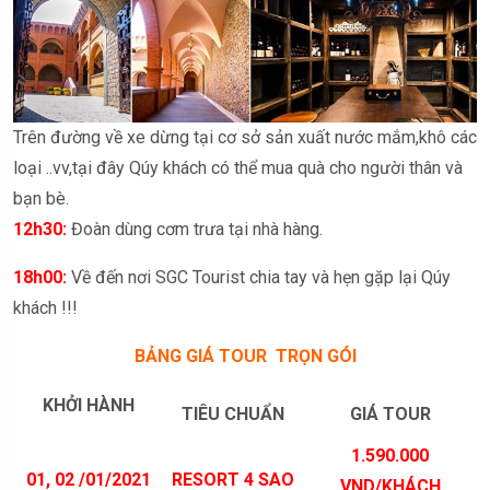
Trên đường về xe dừng tại cơ sở sản xuất nước mắm,khô các
loại ..vv,tại đây Qúy khách có thể mua quà cho người thân và
bạn bè.
12h30:
Đoàn dùng cơm trưa tại nhà hàng.
18h00:
Về đến nơi SGC Tourist chia tay và hẹn gặp lại Qúy
khách !!!
BẢNG GIÁ TOUR TRỌN GÓI
K
HỞI HÀNH
TIÊU CHUẨN
GIÁ TOUR
1.
59
0.000
01, 02 /01/2021
RESORT
4
SAO
VND/KHÁCH