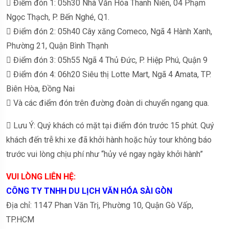
 Điểm đón 1: 05h30 Nhà Văn Hóa Thanh Niên, 04 Phạm
Ngọc Thạch, P. Bến Nghé, Q1.
 Điểm đón 2: 05h40 Cây xăng Comeco, Ngã 4 Hành Xanh,
Phường 21, Quận Bình Thạnh
 Điểm đón 3: 05h55 Ngã 4 Thủ Đức, P. Hiệp Phú, Quận 9
 Điểm đón 4: 06h20 Siêu thị Lotte Mart, Ngã 4 Amata, TP.
Biên Hòa, Đồng Nai
 Và các điểm đón trên đường đoàn di chuyển ngang qua.
 Lưu Ý: Quý khách có mặt tại điểm đón trước 15 phút. Quý
khách đến trễ khi xe đã khởi hành hoặc hủy tour không báo
trước vui lòng chịu phí như “hủy vé ngay ngày khởi hành”
VUI LÒNG LIÊN HỆ:
CÔNG TY TNHH DU LỊCH VĂN HÓA SÀI GÒN
Địa chỉ: 1147 Phan Văn Trị, Phường 10, Quận Gò Vấp,
TP.HCM