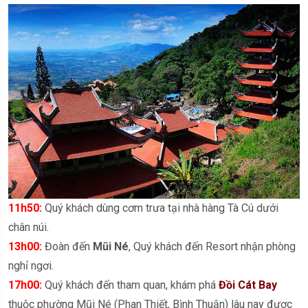
11h50:
Quý khách dùng cơm trưa tại nhà hàng Tà Cú dưới
chân núi.
13h00:
Đoàn đến
Mũi Né
, Quý khách đến Resort nhận phòng
nghỉ ngơi.
17h00:
Quý khách đến tham quan, khám phá
Đồi Cát Bay
thuộc phường Mũi Né (Phan Thiết, Bình Thuận) lâu nay được