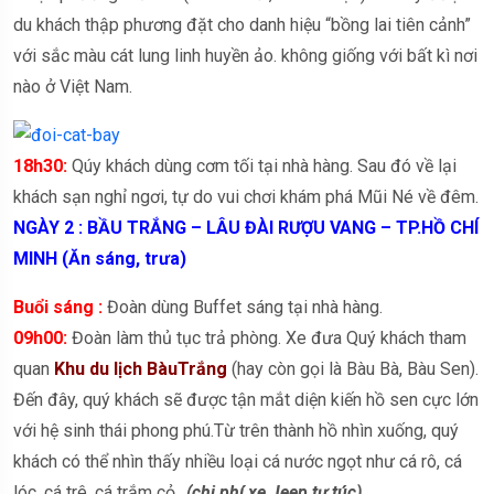
du khách thập phương đặt cho danh hiệu “bồng lai tiên cảnh”
với sắc màu cát lung linh huyền ảo. không giống với bất kì nơi
nào ở Việt Nam.
18h30:
Qúy khách dùng cơm tối tại nhà hàng. Sau đó về lại
khách sạn nghỉ ngơi, tự do vui chơi khám phá Mũi Né về đêm.
NGÀY 2 : BẦU TRẮNG – LÂU ĐÀI RƯỢU VANG – TP.HỒ CHÍ
MINH (Ăn sáng, trưa)
Buổi sáng :
Đoàn dùng Buffet sáng tại nhà hàng.
09h00:
Đoàn làm thủ tục trả phòng. Xe đưa Quý khách tham
quan
Khu du lịch BàuTrắng
(hay còn gọi là Bàu Bà, Bàu Sen).
Đến đây, quý khách sẽ được tận mắt diện kiến hồ sen cực lớn
với hệ sinh thái phong phú.Từ trên thành hồ nhìn xuống, quý
khách có thể nhìn thấy nhiều loại cá nước ngọt như cá rô, cá
lóc, cá trê, cá trắm cỏ…
(chi phí xe Jeep tự túc)