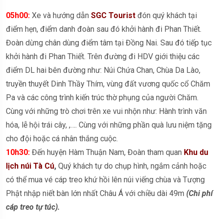
05h00:
Xe và hướng dẫn
SGC Tourist
đón quý khách tại
điểm hẹn, điểm danh đoàn sau đó khởi hành đi Phan Thiết.
Đoàn dừng chân dùng điểm tâm tại Đồng Nai. Sau đó tiếp tục
khởi hành đi Phan Thiết. Trên đường đi HDV giới thiệu các
điểm DL hai bên đường như: Núi Chứa Chan, Chùa Da Lào,
truyền thuyết Dinh Thầy Thím, vùng đất vương quốc cổ Chăm
Pa và các công trình kiến trúc thờ phụng của người Chăm.
Cùng với những trò chơi trên xe vui nhộn như: Hành trình văn
hóa, lễ hội trái cây, ,…. Cùng với những phần quà lưu niệm tặng
cho đội hoặc cá nhân thắng cuộc.
10h30:
Đến huyện Hàm Thuận Nam, Đoàn tham quan
Khu du
lịch núi Tà Cú
,
Quý khách tự do chụp hình, ngắm cảnh hoặc
có thể mua vé cáp treo khứ hồi lên núi viếng chùa và Tượng
Phật nhập niết bàn lớn nhất Châu Á với chiều dài 49m
(Chi phí
cáp treo tự túc).