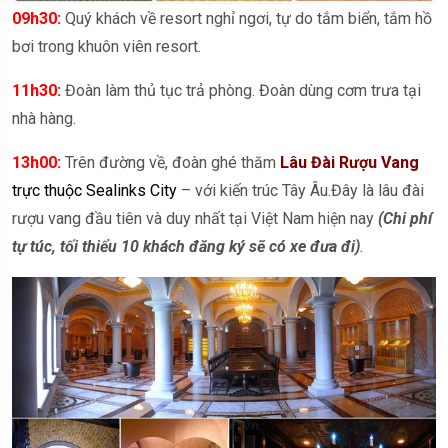
09h30:
Quý khách về resort nghỉ ngơi, tự do tắm biển, tắm hồ
bơi trong khuôn viên resort.
11h30:
Đoàn làm thủ tục trả phòng. Đoàn dùng cơm trưa tại
nhà hàng.
13h00:
Trên đường về, đoàn ghé thăm
Lâu Đài Rượu Vang
trực thuộc Sealinks City
– với kiến trúc Tây Âu.Đây là lâu đài
rượu vang đầu tiên và duy nhất tại Việt Nam hiện nay
(Chi phí
tự túc, tối thiểu 10 khách đăng ký sẽ có xe đưa đi)
.