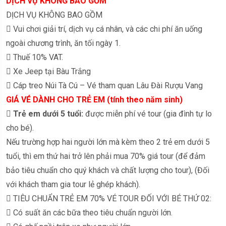
DỊCH VỤ KHÔNG BAO GỒM
DỊCH VỤ KHÔNG BAO GỒM
 Vui chơi giải trí, dịch vụ cá nhân, và các chi phí ăn uống
ngoài chương trình, ăn tối ngày 1.
 Thuế 10% VAT.
 Xe Jeep tại Bàu Trắng
 Cáp treo Núi Tà Cú – Vé tham quan Lâu Đài Rượu Vang
GIÁ VÉ DÀNH CHO TRẺ EM (tính theo năm sinh)

Trẻ em dưới 5 tuổi:
được miễn phí vé tour (gia đình tự lo
cho bé).
Nếu trường hợp hai người lớn mà kèm theo 2 trẻ em dưới 5
tuổi, thì em thứ hai trở lên phải mua 70% giá tour (để đảm
bảo tiêu chuẩn cho quý khách và chất lượng cho tour), (Đối
với khách tham gia tour lẻ ghép khách).
 TIÊU CHUẨN TRẺ EM 70% VÉ TOUR ĐỐI VỚI BÉ THỨ 02:
 Có suất ăn các bữa theo tiêu chuẩn người lớn.