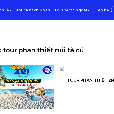
ch lẻ
Tour khách đoàn
Tour nước ngoài
Liên hệ
: tour phan thiết núi tà cú
TOUR PHAN THIẾT 2