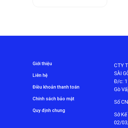
Giới thiệu
CTY 
SÀI G
Liên hệ
Đ/c: 1
Điều khoản thanh toán
Gò Vấ
Chính sách bảo mật
Số CN
Quy định chung
Sở Kế
02/03