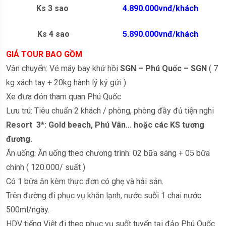
Ks 3 sao
4.890.000vnđ/khách
Ks 4 sao
5.890.000vnđ/khách
GIÁ TOUR BAO GỒM
Vận chuyển: Vé máy bay khứ hồi
SGN – Phú Quốc – SGN
( 7
kg xách tay + 20kg hành lý ký gửi )
Xe đưa đón tham quan Phú Quốc
Lưu trú: Tiêu chuẩn 2 khách / phòng, phòng đầy đủ tiện nghi
Resort 3*: Gold beach, Phú Vân… hoặc các KS tương
đương.
Ăn uống: Ăn uống theo chương trình: 02 bữa sáng + 05 bữa
chính ( 120.000/ suất )
Có 1 bữa ăn kèm thực đơn có ghẹ và hải sản.
Trên đường đi phục vụ khăn lạnh, nước suối 1 chai nước
500ml/ngày.
HDV tiếng Việt đi theo phục vụ suốt tuyến tại đảo Phú Quốc