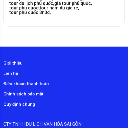
tour du lịch phú quốc,
giá tour phú quốc,
tour phu quoc,
tour nam du gia re,
tour phú quốc 3n3d,
Giới thiệu
Liên hệ
Điều khoản thanh toán
Chính sách bảo mật
Quy định chung
CTY TNHH DU LỊCH VĂN HÓA SÀI GÒN