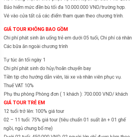
Bảo hiểm mức đền bù tối đa 10.000.000 VND/trường hợp.
Vé vào cửa tất cả các điểm tham quan theo chương trình.
GIÁ TOUR KHÔNG BAO GỒM
Chi phí phát sinh ăn uống trẻ em dưới 05 tuổi, Chi phí cá nhân
Các bữa ăn ngoài chương trình
Tự túc ăn tối ngày 1
Chi phí phát sinh do hủy/hoãn chuyến bay
Tiền tip cho hướng dẫn viên, lái xe và nhân viên phục vụ.
Thuế VAT 10%
Phụ thu phòng Phòng đơn ( 1 khách ): 700.000 VND/ khách
GIÁ TOUR TRẺ EM
12 tuổi trở lên: 100% giá tour
02 – 11 tuổi: 75% giá tour (tiêu chuẩn 01 suất ăn + 01 ghế
ngồi, ngủ chung bố mẹ)
Dưới 02 tuổi: 450.000 VND, 02 người lớn chỉ được kèm theo