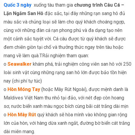
Quốc 3 ngày
xuống tàu tham gia
chương trình Câu Cá –
Lặn Ngắm San Hô
đặc sắc, tại đây những rạn sang hô đủ
màu sắc và chủng loại sẽ làm cho quý khách choáng ngợp,
cùng với những đàn cá rạn phong phú và đa dạng tạo nên
một cảnh sắc tuyệt vời. Cá câu được từ quý khách sẽ được
đem chiên giòn tại chổ và thưởng thức ngay trên tàu hoặc
mang về làm quà.TRải nghiệm tham quan:
o
Seawalker
khám phá, trải nghiệm công viên san hô với 250
loài sinh vật cùng những rạng san hô lớn được bảo tồn hiện
nay (chi phí tự túc)
o
Hòn Móng Tay
(hoặc Mây Rút Ngoài), được mệnh danh là
Maldives Việt Nam thu nhỏ tại đảo, với nét đẹp còn hoang
sơ, nước biển xanh màu ngọc bích cùng bãi cát trắng dài mịn
o
Hòn Mây Rút
quý khách sẽ hòa mình vào không gian rộng
lớn của hòn, với hàng dừa xanh ngắt, đường bờ biển cát trắng
dài miên mang.