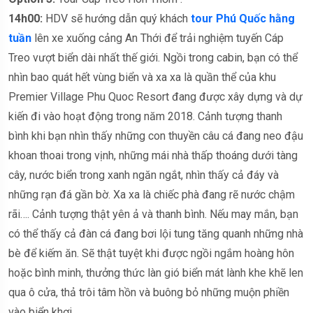
14h00:
HDV sẽ hướng dẫn quý khách
tour Phú Quốc hằng
tuần
lên xe xuống cảng An Thới để trải nghiệm tuyến Cáp
Treo vượt biển dài nhất thế giới. Ngồi trong cabin, bạn có thể
nhìn bao quát hết vùng biển và xa xa là quần thể của khu
Premier Village Phu Quoc Resort đang được xây dựng và dự
kiến đi vào hoạt động trong năm 2018. Cảnh tượng thanh
bình khi bạn nhìn thấy những con thuyền câu cá đang neo đậu
khoan thoai trong vịnh, những mái nhà thấp thoáng dưới tàng
cây, nước biển trong xanh ngăn ngắt, nhìn thấy cả đáy và
những rạn đá gần bờ. Xa xa là chiếc phà đang rẽ nước chậm
rãi…. Cảnh tượng thật yên ả và thanh bình. Nếu may mắn, bạn
có thể thấy cả đàn cá đang bơi lội tung tăng quanh những nhà
bè để kiếm ăn. Sẽ thật tuyệt khi được ngồi ngắm hoàng hôn
hoặc bình minh, thưởng thức làn gió biển mát lành khe khẽ len
qua ô cửa, thả trôi tâm hồn và buông bỏ những muộn phiền
vào biển khơi.