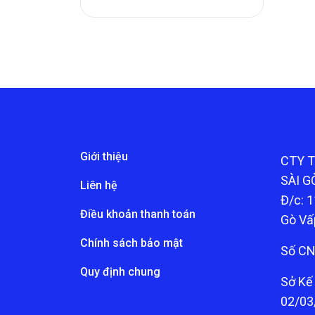
Giới thiệu
CTY 
SÀI G
Liên hệ
Đ/c: 1
Điều khoản thanh toán
Gò Vấ
Chính sách bảo mật
Số CN
Quy định chung
Sở Kế
02/03