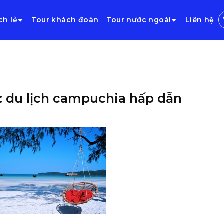
ch lẻ
Tour khách đoàn
Tour nước ngoài
Liên hệ
: du lịch campuchia hấp dẫn