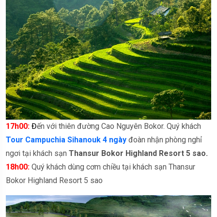
17h00:
Đ
ến với thiên đường Cao Nguyên Bokor. Quý khách
Tour Campuchia Sihanouk 4 ngày
đoàn nhận phòng nghỉ
ngơi tại khách sạn
Thansur Bokor Highland Resort 5 sao.
18h00:
Quý khách dùng cơm chiều tại khách sạn Thansur
Bokor Highland Resort 5 sao