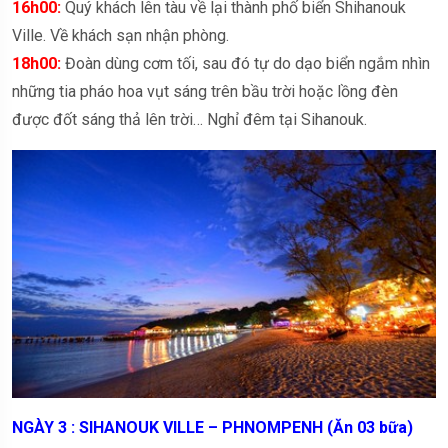
16h00:
Quý khách lên tàu về lại thành phố biển Shihanouk
Ville. Về khách sạn nhận phòng.
18h00:
Đoàn dùng cơm tối, sau đó tự do dạo biển ngắm nhìn
những tia pháo hoa vụt sáng trên bầu trời hoặc lồng đèn
được đốt sáng thả lên trời… Nghỉ đêm tại Sihanouk.
NGÀY 3 : SIHANOUK VILLE – PHNOMPENH (Ăn 03 bữa)