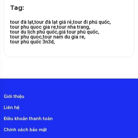
Tag:
tour đà lạt,
tour đà lạt giá rẻ,
tour đi phú quốc,
tour phu quoc gia re,
tour nha trang,
tour du lịch phú quốc,
giá tour phú quốc,
tour phu quoc,
tour nam du gia re,
tour phú quốc 3n3d,
Giới thiệu
Liên hệ
Điều khoản thanh toán
Chính sách bảo mật