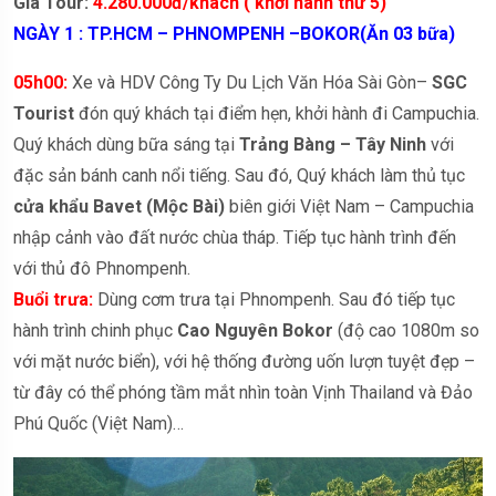
Giá Tour:
4.280.000đ/khách ( khởi hành thứ 5)
NGÀY 1 : TP.HCM – PHNOMPENH –BOKOR(Ăn 03 bữa)
05h00:
Xe và HDV Công Ty Du Lịch Văn Hóa Sài Gòn–
SGC
Tourist
đón quý khách tại điểm hẹn, khởi hành đi Campuchia.
Quý khách dùng bữa sáng tại
Trảng Bàng – Tây Ninh
với
đặc sản bánh canh nổi tiếng. Sau đó, Quý khách làm thủ tục
cửa khẩu Bavet (Mộc Bài)
biên giới Việt Nam – Campuchia
nhập cảnh vào đất nước chùa tháp. Tiếp tục hành trình đến
với thủ đô Phnompenh.
Buổi trưa:
Dùng cơm trưa tại Phnompenh. Sau đó tiếp tục
hành trình chinh phục
Cao Nguyên Bokor
(độ cao 1080m so
với mặt nước biển), với hệ thống đường uốn lượn tuyệt đẹp –
từ đây có thể phóng tầm mắt nhìn toàn Vịnh Thailand và Đảo
Phú Quốc (Việt Nam)…