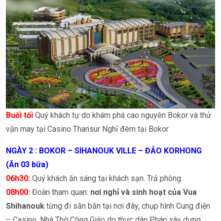
Buổi tối
Quý khách tự do khám phá cao nguyên Bokor và thử
vận may tại Casino Thansur Nghỉ đêm tại Bokor
NGÀY 2 : BOKOR – SIHANOUK VILLE – ĐẢO KORHONG
(Ăn 03 bữa)
06h30:
Quý khách ăn sáng tại khách sạn. Trả phòng.
08h00:
Đoàn tham quan:
nơi nghỉ và sinh hoạt của Vua
Shihanouk
từng đi săn bắn tại nơi đây, chụp hình Cung điện
– Casino, Nhà Thờ Công Giáo do thực dân Pháp xây dựng