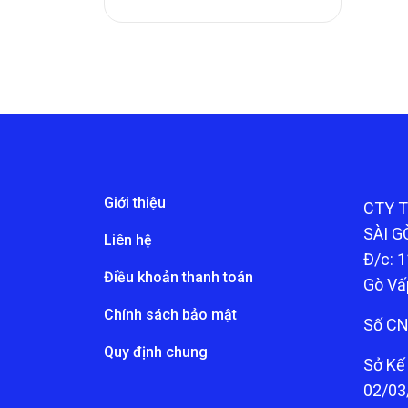
Giới thiệu
CTY 
SÀI G
Liên hệ
Đ/c: 1
Điều khoản thanh toán
Gò Vấ
Chính sách bảo mật
Số CN
Quy định chung
Sở Kế
02/03