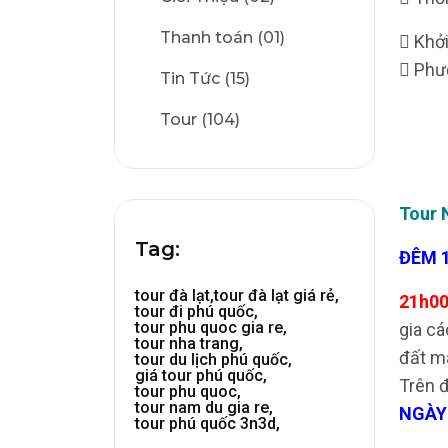
Thanh toán (01)
 Khởi
 Phư
Tin Tức (15)
Tour (104)
Tour 
Tag:
ĐÊM 1
tour đà lạt,
tour đà lạt giá rẻ,
21h00
tour đi phú quốc,
tour phu quoc gia re,
gia cá
tour nha trang,
đất m
tour du lịch phú quốc,
giá tour phú quốc,
Trên đ
tour phu quoc,
tour nam du gia re,
NGÀY 
tour phú quốc 3n3d,