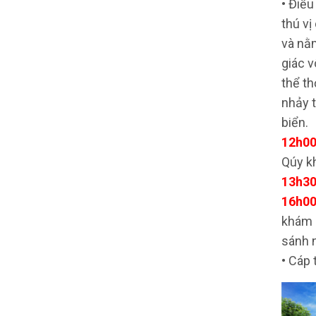
• Điều
thú vị
và nằ
giác v
thể th
nhảy t
biển.
12h00
Qúy kh
13h30
16h00
khám 
sánh n
• Cáp 