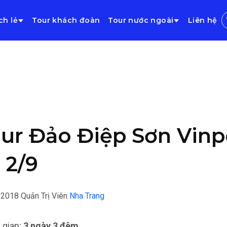
ch lẻ
Tour khách đoàn
Tour nước ngoài
Liên hệ
ur Đảo Điệp Sơn Vinp
 2/9
/2018
Quản Trị Viên
Nha Trang
 gian:
3 ngày 3 đêm