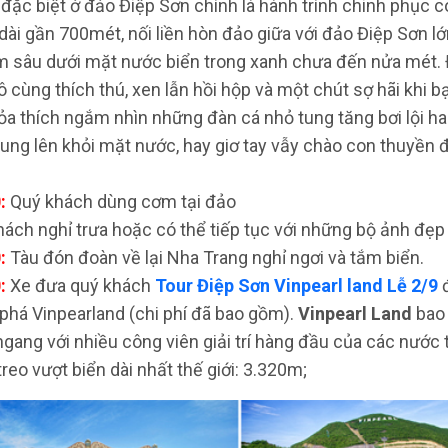
 đặc biệt ở đảo Điệp Sơn chính là hành trình chinh phục
 dài gần 700mét, nối liền hòn đảo giữa với đảo Điệp Sơn 
m sâu dưới mặt nước biển trong xanh chưa đến nửa mét. 
ô cùng thích thú, xen lẫn hồi hộp và một chút sợ hãi khi 
ỏa thích ngắm nhìn những đàn cá nhỏ tung tăng bơi lội ha
ung lên khỏi mặt nước, hay giơ tay vẫy chào con thuyền
:
Quý khách dùng cơm tại đảo
ách nghỉ trưa hoặc có thể tiếp tục với những bộ ảnh đẹp
:
Tàu đón đoàn về lại Nha Trang nghỉ ngơi và tắm biển.
:
Xe đưa quý khách
Tour Điệp Sơn Vinpearl land Lễ 2/9
phá Vinpearland (chi phí đã bao gồm).
Vinpearl Land
bao 
gang với nhiều công viên giải trí hàng đầu của các nước t
treo vượt biển dài nhất thế giới: 3.320m;