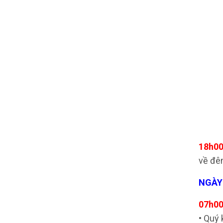
18h00
về đê
NGÀY 
07h00
• Quý