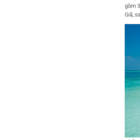
gồm 3 
Giã, s