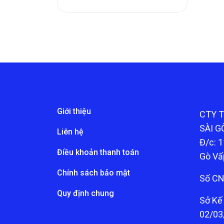
Giới thiệu
CTY 
SÀI G
Liên hệ
Đ/c: 1
Điều khoản thanh toán
Gò Vấ
Chính sách bảo mật
Số CN
Quy định chung
Sở Kế
02/03