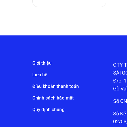
Giới thiệu
CTY 
SÀI G
Liên hệ
Đ/c: 1
Điều khoản thanh toán
Gò Vấ
Chính sách bảo mật
Số CN
Quy định chung
Sở Kế
02/03