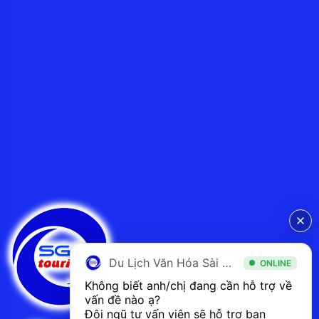
Du Lịch Văn Hóa Sài Gòn
ONLINE
Không biết anh/chị đang cần hỗ trợ về 
vấn đề nào ạ? 
Đội ngũ tư vấn viên sẽ hỗ trợ bạn 