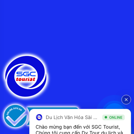
Du Lịch Văn Hóa Sài Gòn
ONLINE
Chào mừng bạn đến với SGC Tourist, 
Chúng tôi cung cấp Dv Tour du lịch và 