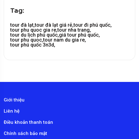
Tag:
tour đà lạt,
tour đà lạt giá rẻ,
tour đi phú quốc,
tour phu quoc gia re,
tour nha trang,
tour du lịch phú quốc,
giá tour phú quốc,
tour phu quoc,
tour nam du gia re,
tour phú quốc 3n3d,
Giới thiệu
Liên hệ
Điều khoản thanh toán
Chính sách bảo mật