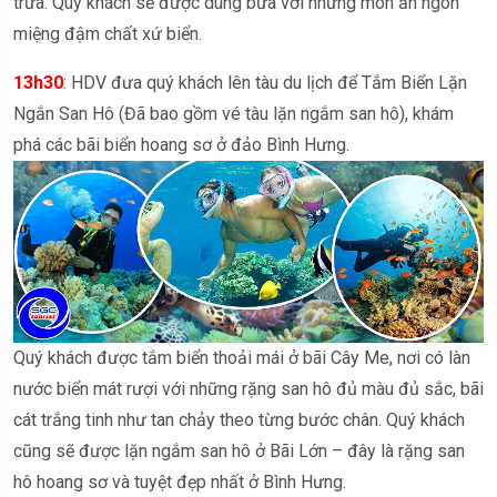
trưa. Quý khách sẽ được dùng bữa với những món ăn ngon
miệng đậm chất xứ biển.
13h30
: HDV đưa quý khách lên tàu du lịch để Tắm Biển Lặn
Ngắn San Hô (Đã bao gồm vé tàu lặn ngắm san hô), khám
phá các bãi biển hoang sơ ở đảo Bình Hưng.
Quý khách được tắm biển thoải mái ở bãi Cây Me, nơi có làn
nước biển mát rượi với những rặng san hô đủ màu đủ sắc, bãi
cát trắng tinh như tan chảy theo từng bước chân. Quý khách
cũng sẽ được lặn ngắm san hô ở Bãi Lớn – đây là rặng san
hô hoang sơ và tuyệt đẹp nhất ở Bình Hưng.