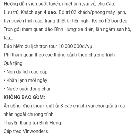
Hướng dẫn viên suốt tuyến: nhiệt tình ,vui vẻ, chu đáo.
Lưu trú: Khách sạn
4 sao.
Bố trí 02 khách/phòng máy lạnh,
tivi truyền hình cáp, trang thiết bị tiện nghi, Ks có hồ bơi đẹp.
Trọn gói tham quan đào Bình Hưng: xe điện, lặn ngắm san hô,
tàu…
Bảo hiểm du lịch trọn tour 10.000.000đ/vụ
Phí tham quan theo các thắng cảnh theo chương trình
Quà tặng:
• Nón du lịch cao cấp
• Khăn lạnh mỗi ngày
• Nước suối đóng chai
KHÔNG BAO GỒM:
Ăn uống, điện thoại, giặt ủi & các chi phí vui chơi giải trí cá
nhân ngoài chương trình.
Thuyền thúng tại Bình Hưng
Cáp treo Vinwonders.