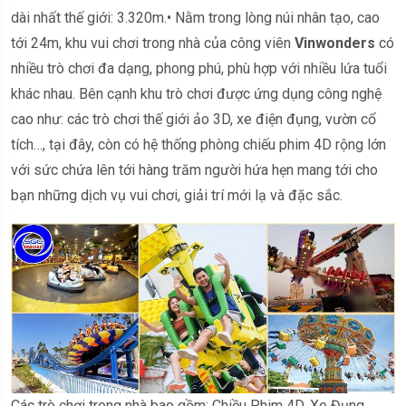
dài nhất thế giới: 3.320m.• Nằm trong lòng núi nhân tạo, cao
tới 24m, khu vui chơi trong nhà của công viên
Vinwonders
có
nhiều trò chơi đa dạng, phong phú, phù hợp với nhiều lứa tuổi
khác nhau. Bên cạnh khu trò chơi được ứng dụng công nghệ
cao như: các trò chơi thế giới ảo 3D, xe điện đụng, vườn cổ
tích…, tại đây, còn có hệ thống phòng chiếu phim 4D rộng lớn
với sức chứa lên tới hàng trăm người hứa hẹn mang tới cho
bạn những dịch vụ vui chơi, giải trí mới lạ và đặc sắc.
Các trò chơi trong nhà bao gồm: Chiều Phim 4D, Xe Đụng,