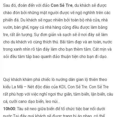
Sau đó, đoàn đến với đảo
Con Sẻ Tre
, du khách sẽ được
chào đón bởi những mặt người được vẽ ngộ nghĩnh trên các
phiến đá. Du khách sẽ ngạc nhiên bởi toàn bộ nhà cửa, nhà
vườn, bàn ghế, ngay cả nhà hàng cũng đều được làm bằng
tre, rất ấn tượng. Sự đơn giản và sạch sẽ ở nơi đây sẽ làm
cho du khách vô cùng thích thú. Bãi tắm đẹp và an toàn, nước
trong xanh nhìn rõ tận đáy làm cho bạn thèm tắm. Cát mịn và
sỏi đều tăm tắp bao quanh đảo thuận tiện cho bạn đi dạo.
Quý khách khám phá chiếc lò nướng dân gian lộ thiên theo
kiểu La Mã – Nét độc đáo của KDL Con Sẻ Tre. Con Sẻ Tre
rất phù hợp với việc nghỉ ngơi thư giãn, tắm biển, lặn biển, câu
cá, cưỡi cano dạo biển, leo núi…
10h00:
Tàu sẽ neo giữa biển để tổ chức tiệc bar nổi dưới
nước.Tại đây quý khách sẽ được trang bị áo phao, có thể