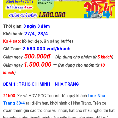
Thời gian:
3 ngày 3 đêm
27/4, 28/4
Khởi hành:
Ks 4 sao
:
hồ bơi đẹp, ăn sáng buffet
2.680.000 vnđ/khách
Giá Tour:
500.000đ
Giảm ngay
–
(Áp dụng cho nhóm từ
5 khách
)
1.500.000
–
Giảm ngay
(Áp dụng cho nhóm từ
10
khách
)
ĐÊM 1 : TP.HỒ CHÍ MINH – NHA TRANG
21h00:
Xe và HDV SGC Tourist đón quý khách
tour Nha
Trang 30/4
tại điểm hẹn, khởi hành đi Nha Trang. Trên xe
đoàn tham gia các trò chơi vui nhộn, hát cho nhau nghe, thi hát
karaoke, nghe thuyết minh về huyền thoại các vùng đất mà