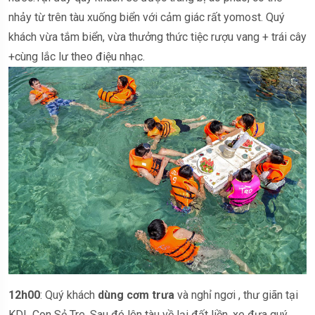
nhảy từ trên tàu xuống biển với cảm giác rất yomost. Quý
khách vừa tắm biển, vừa thưởng thức tiệc rượu vang + trái cây
+cùng lắc lư theo điệu nhạc.
12h00
: Quý khách
dùng cơm trưa
và nghỉ ngơi , thư giãn tại
KDL Con Sẻ Tre. Sau đó lên tàu về lại đất liền, xe đưa quý