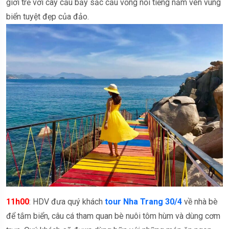
giới trẻ với cây cầu bảy sắc cầu vồng nổi tiếng nằm ven vùng
biển tuyệt đẹp của đảo.
11h00
: HDV đưa quý khách
tour Nha Trang 30/4
về nhà bè
để tắm biển, câu cá tham quan bè nuôi tôm hùm và dùng cơm