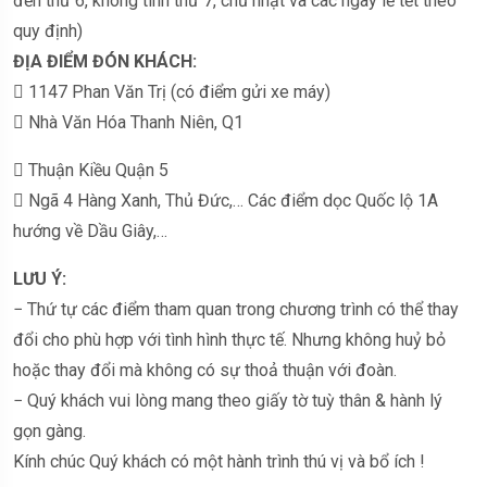
đến thứ 6, không tính thứ 7, chủ nhật và các ngày lễ tết theo
quy định)
ĐỊA ĐIỂM ĐÓN KHÁCH:
 1147 Phan Văn Trị (có điểm gửi xe máy)
 Nhà Văn Hóa Thanh Niên, Q1
 Thuận Kiều Quận 5
 Ngã 4 Hàng Xanh, Thủ Đức,… Các điểm dọc Quốc lộ 1A
hướng về Dầu Giây,…
LƯU Ý:
− Thứ tự các điểm tham quan trong chương trình có thể thay
đổi cho phù hợp với tình hình thực tế. Nhưng không huỷ bỏ
hoặc thay đổi mà không có sự thoả thuận với đoàn.
− Quý khách vui lòng mang theo giấy tờ tuỳ thân & hành lý
gọn gàng.
Kính chúc Quý khách có một hành trình thú vị và bổ ích !