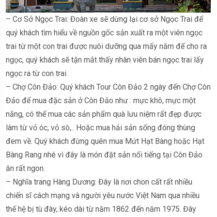
– Cơ Sở Ngọc Trai: Đoàn xe sẽ dừng lại cơ sở Ngọc Trai để
quý khách tìm hiểu về nguồn gốc sản xuất ra một viên ngọc
trai từ một con trai được nuôi dưỡng qua mấy năm để cho ra
ngọc, quý khách sẽ tận mắt thấy nhân viên bán ngọc trai lấy
ngọc ra từ con trai.
– Chợ Côn Đảo: Quý khách Tour Côn Đảo 2 ngày đến Chợ Côn
Đảo để mua đặc sản ở Côn Đảo như : mực khô, mực một
nắng, có thể mua các sản phẩm quà lưu niệm rất đẹp được
làm từ vỏ óc, vỏ sò,.. Hoặc mua hải sản sống đóng thùng
đem về. Quý khách đừng quên mua Mứt Hạt Bàng hoặc Hạt
Bàng Rang nhé vì đây là món đặt sản nổi tiếng tại Côn Đảo
ăn rất ngon.
– Nghĩa trang Hàng Dương: Đây là nơi chon cất rất nhiều
chiến sĩ cách mạng và người yêu nước Việt Nam qua nhiều
thế hệ bị tù đày, kéo dài từ năm 1862 đến năm 1975. Đây