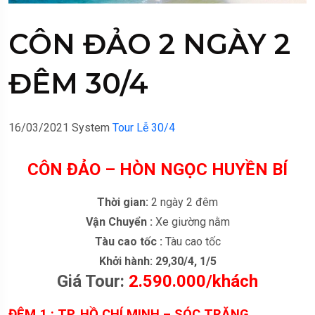
CÔN ĐẢO 2 NGÀY 2
ĐÊM 30/4
16/03/2021
System
Tour Lễ 30/4
CÔN ĐẢO – HÒN NGỌC HUYỀN BÍ
Thời gian:
2 ngày 2 đêm
Vận Chuyển :
Xe giường nằm
Tàu cao tốc :
Tàu cao tốc
Khởi hành: 29,30/4, 1/5
Giá Tour:
2.590.000/khách
ĐÊM 1 : TP. HỒ CHÍ MINH – SÓC TRĂNG