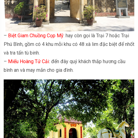
–
Biệt Giam Chuồng Cọp Mỹ
: hay còn gọi là Trại 7 hoặc Trại
Phú Bình, gồm có 4 khu mỗi khu có 48 xà lim đặc biệt để nhốt
và tra tấn tù binh.
–
Miếu Hoàng Tử Cải
: đến đây quý khách thắp hương cầu
bình an và may mắn cho gia đình.