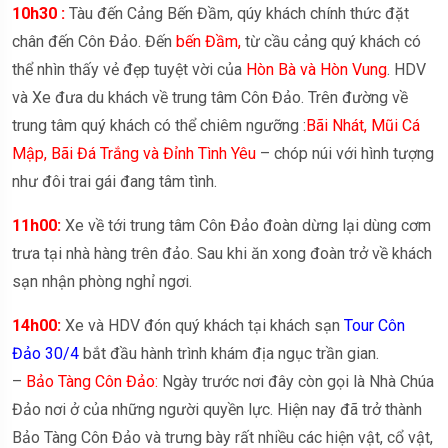
10h30 :
Tàu đến Cảng Bến Đầm, qúy khách chính thức đặt
chân đến Côn Đảo. Đến
bến Đầm,
từ cầu cảng quý khách có
thể nhìn thấy vẻ đẹp tuyệt vời của
Hòn Bà và Hòn Vung
. HDV
và Xe đưa du khách về trung tâm Côn Đảo. Trên đường về
trung tâm quý khách có thể chiêm ngưỡng :
Bãi Nhát, Mũi Cá
Mập, Bãi Đá Trắng và Đỉnh Tình Yêu
– chóp núi với hình tượng
như đôi trai gái đang tâm tình.
11h00:
Xe về tới trung tâm Côn Đảo đoàn dừng lại dùng cơm
trưa tại nhà hàng trên đảo. Sau khi ăn xong đoàn trở về khách
sạn nhận phòng nghỉ ngơi.
14h00:
Xe và HDV đón quý khách tại khách sạn
Tour Côn
Đảo 30/4
bắt đầu hành trình khám địa ngục trần gian.
–
Bảo Tàng Côn Đảo:
Ngày trước nơi đây còn gọi là Nhà Chúa
Đảo nơi ở của những người quyền lực. Hiện nay đã trở thành
Bảo Tàng Côn Đảo và trưng bày rất nhiều các hiện vật, cổ vật,