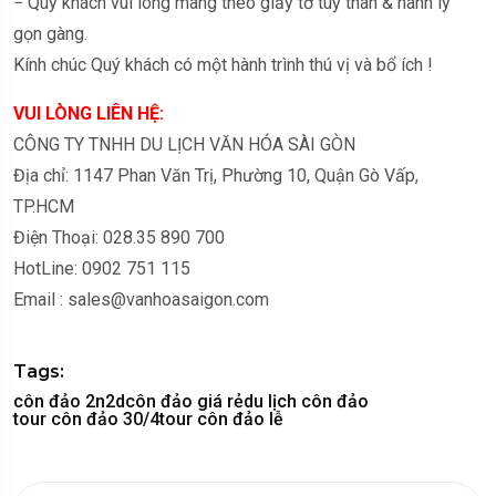
− Quý khách vui lòng mang theo giấy tờ tuỳ thân & hành lý
gọn gàng.
Kính chúc Quý khách có một hành trình thú vị và bổ ích !
VUI LÒNG LIÊN HỆ:
CÔNG TY TNHH DU LỊCH VĂN HÓA SÀI GÒN
Địa chỉ: 1147 Phan Văn Trị, Phường 10, Quận Gò Vấp,
TP.HCM
Điện Thoại: 028.35 890 700
HotLine: 0902 751 115
Email : sales@vanhoasaigon.com
Tags:
côn đảo 2n2d
côn đảo giá rẻ
du lịch côn đảo
tour côn đảo 30/4
tour côn đảo lễ