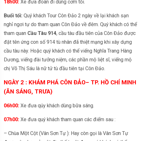
18h00:
Xe đưa đoàn đi dùng cơm tối.
Buổi tối:
Quý khách Tour Côn Đảo 2 ngày về lại khách sạn
nghỉ ngơi tự do tham quan Côn Đảo về đêm. Quý khách có thể
tham quan
Cầu Tàu 914
, cầu tàu đầu tiên của Côn Đảo được
đặt tên ứng con số 914 tù nhân đã thiệt mạng khi xây dựng
cầu tàu này. Hoặc quý khách có thể viếng Nghĩa Trang Hàng
Dương, viếng đài tưởng niệm, các phần mộ liệt sĩ, viếng mộ
chị Võ Thị Sáu là nữ tử tù đầu tiên tại Côn Đảo.
NGÀY 2 : KHÁM PHÁ CÔN ĐẢO– TP. HỒ CHÍ MINH
(ĂN SÁNG, TRƯA)
06h00:
Xe đưa qúy khách dùng bữa sáng.
07h00:
Xe đưa quý khách tham quan các điểm sau :
– Chùa Một Cột (Vân Sơn Tự ): Hay còn gọi là Vân Sơn Tự